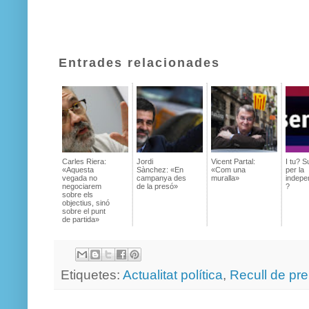
Entrades relacionades
Carles Riera:
Jordi
Vicent Partal:
I tu? 
«Aquesta
Sànchez: «En
«Com una
per la
vegada no
campanya des
muralla»
indepe
negociarem
de la presó»
?
sobre els
objectius, sinó
sobre el punt
de partida»
Etiquetes:
Actualitat política
,
Recull de pr